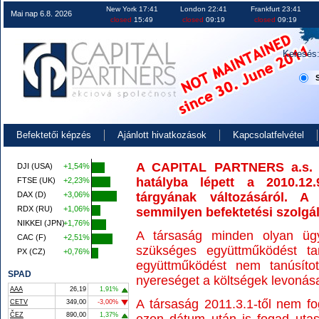
USA, EU és CZ piacon való kereskedések, befektetések, részvények,
New York 17:41
London 22:41
Frankfurt 23:41
Mai nap 6.8. 2026
closed
15:49
closed
09:19
closed
09:19
Keresés
Befektetői képzés
Ajánlott hivatkozások
Kapcsolatfelvétel
A CAPITAL PARTNERS a.s. tá
DJI (USA)
+1,54%
hatályba lépett a 2010.12
FTSE (UK)
+2,23%
DAX (D)
+3,06%
tárgyának változásáról. A
RDX (RU)
+1,06%
semmilyen befektetési szolgált
NIKKEI (JPN)
+1,76%
A társaság minden olyan ügy
CAC (F)
+2,51%
szükséges együttműködést ta
PX (CZ)
+0,76%
együttműködést nem tanúsíto
SPAD
nyereséget a költségek levonása
AAA
26,19
1,91%
A társaság 2011.3.1-től nem fo
CETV
349,00
-3,00%
ČEZ
890,00
1,37%