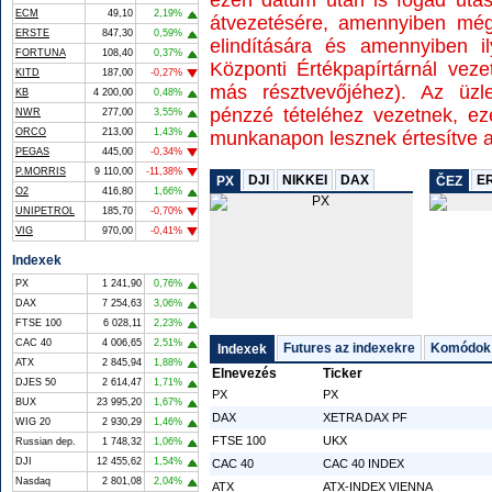
ezen dátum után is fogad utas
ECM
49,10
2,19%
átvezetésére, amennyiben még
ERSTE
847,30
0,59%
elindítására és amennyiben i
FORTUNA
108,40
0,37%
Központi Értékpapírtárnál veze
KITD
187,00
-0,27%
más résztvevőjéhez). Az üzl
KB
4 200,00
0,48%
pénzzé tételéhez vezetnek, ez
NWR
277,00
3,55%
ORCO
213,00
1,43%
munkanapon lesznek értesítve az
PEGAS
445,00
-0,34%
P.MORRIS
9 110,00
-11,38%
DJI
NIKKEI
DAX
E
PX
ČEZ
O2
416,80
1,66%
UNIPETROL
185,70
-0,70%
VIG
970,00
-0,41%
Indexek
PX
1 241,90
0,76%
DAX
7 254,63
3,06%
FTSE 100
6 028,11
2,23%
CAC 40
4 006,65
2,51%
Futures az indexekre
Komódok
Indexek
ATX
2 845,94
1,88%
Elnevezés
Ticker
DJES 50
2 614,47
1,71%
PX
PX
BUX
23 995,20
1,67%
DAX
XETRA DAX PF
WIG 20
2 930,29
1,46%
FTSE 100
UKX
Russian dep.
1 748,32
1,06%
DJI
12 455,62
1,54%
CAC 40
CAC 40 INDEX
Nasdaq
2 801,08
2,04%
ATX
ATX-INDEX VIENNA