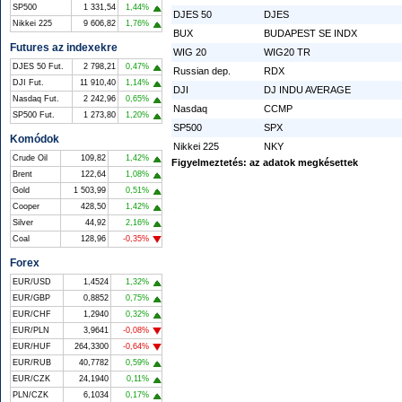
SP500
1 331,54
1,44%
DJES 50
DJES
Nikkei 225
9 606,82
1,76%
BUX
BUDAPEST SE INDX
Futures az indexekre
WIG 20
WIG20 TR
DJES 50 Fut.
2 798,21
0,47%
Russian dep.
RDX
DJI Fut.
11 910,40
1,14%
DJI
DJ INDU AVERAGE
Nasdaq Fut.
2 242,96
0,65%
Nasdaq
CCMP
SP500 Fut.
1 273,80
1,20%
SP500
SPX
Komódok
Nikkei 225
NKY
Crude Oil
109,82
1,42%
Figyelmeztetés: az adatok megkésettek
Brent
122,64
1,08%
Gold
1 503,99
0,51%
Cooper
428,50
1,42%
Silver
44,92
2,16%
Coal
128,96
-0,35%
Forex
EUR/USD
1,4524
1,32%
EUR/GBP
0,8852
0,75%
EUR/CHF
1,2940
0,32%
EUR/PLN
3,9641
-0,08%
EUR/HUF
264,3300
-0,64%
EUR/RUB
40,7782
0,59%
EUR/CZK
24,1940
0,11%
PLN/CZK
6,1034
0,17%