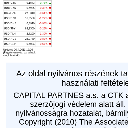
HUF/CZK
9,1543
0,73%
RUB/CZK
0,5935
-0,32%
GBP/CZK
27,3310
-0,64%
USD/CZK
16,6569
-1,22%
USD/CHF
0,8910
-0,98%
USD/JPY
82,3500
-0,29%
USD/PLN
2,7290
-1,39%
USD/RUB
28,0779
-0,82%
USD/GBP
0,6094
-0,57%
Updated 20.4.2011 16:26
(Figyelmeztetés: az adatok
megkésettek)
Az oldal nyilvános részének ta
használati feltétel
CAPITAL PARTNES a.s. a CTK ada
szerzőjogi védelem alatt áll.
nyilvánosságra hozatalát, bármi
Copyright (2010) The Associate