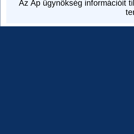
Az Ap ügynökség információit til
te