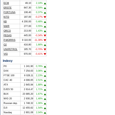
ECM
49,10
2,19%
ERSTE
847,30
0,59%
FORTUNA
108,40
0,37%
KITD
187,00
-0,27%
KB
4 200,00
0,48%
NWR
277,00
3,55%
ORCO
213,00
1,43%
PEGAS
445,00
-0,34%
P.MORRIS
9 110,00
-11,38%
O2
416,80
1,66%
UNIPETROL
185,70
-0,70%
VIG
970,00
-0,41%
Indexy
PX
1 241,90
0,76%
DAX
7 254,63
3,06%
FTSE 100
6 028,11
2,23%
CAC 40
4 006,65
2,51%
ATX
2 845,94
1,88%
DJES 50
2 614,47
1,71%
BUX
23 995,20
1,67%
WIG 20
2 930,29
1,46%
Russian dep.
1 748,32
1,06%
DJI
12 455,62
1,54%
Nasdaq
2 801,08
2,04%