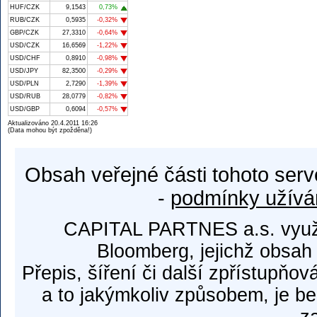
HUF/CZK
9,1543
0,73%
RUB/CZK
0,5935
-0,32%
GBP/CZK
27,3310
-0,64%
USD/CZK
16,6569
-1,22%
USD/CHF
0,8910
-0,98%
USD/JPY
82,3500
-0,29%
USD/PLN
2,7290
-1,39%
USD/RUB
28,0779
-0,82%
USD/GBP
0,6094
-0,57%
Aktualizováno 20.4.2011 16:26
(Data mohou být zpožděna!)
Obsah veřejné části tohoto serv
-
podmínky užívá
CAPITAL PARTNES a.s. využí
Bloomberg, jejichž obsah
Přepis, šíření či další zpřístupňov
a to jakýmkoliv způsobem, je b