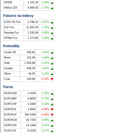
SP500
1 331,54
1,44%
Nikkei 225
9 606,82
1,76%
Futures na indexy
DJES 50 Fut.
2 798,21
0,47%
DJI Fut.
11 910,40
1,14%
Nasdaq Fut.
2 242,96
0,65%
SP500 Fut.
1 273,80
1,20%
Komodity
Crude Oil
109,82
1,42%
Brent
122,64
1,08%
Gold
1 503,99
0,51%
Cooper
428,50
1,42%
Silver
44,92
2,16%
Coal
128,96
-0,35%
Forex
EUR/USD
1,4524
1,32%
EUR/GBP
0,8852
0,75%
EUR/CHF
1,2940
0,32%
EUR/PLN
3,9641
-0,08%
EUR/HUF
264,3300
-0,64%
EUR/RUB
40,7782
0,59%
EUR/CZK
24,1940
0,11%
PLN/CZK
6,1034
0,17%