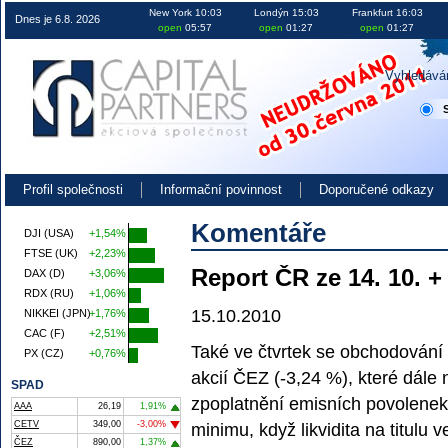
Obchodování na burze v ČR EU i USA investice akcie kurzy
New York 10:03
Londýn 15:03
Frankfurt 16:03
Dnes je 6.8. 2026
open
05:57
open
01:27
open
01:27
Vyhledává
Profil společnosti
Informační povinnost
Doporučené odkazy
Komentáře
DJI (USA)
+1,54%
FTSE (UK)
+2,23%
Report ČR ze 14. 10. +
DAX (D)
+3,06%
RDX (RU)
+1,06%
15.10.2010
NIKKEI (JPN)
+1,76%
CAC (F)
+2,51%
Také ve čtvrtek se obchodování
PX (CZ)
+0,76%
akcií ČEZ (-3,24 %), které dále
SPAD
zpoplatnění emisních povolenek
AAA
26,19
1,91%
CETV
349,00
-3,00%
minimu, když likvidita na titul
ČEZ
890,00
1,37%