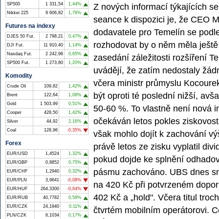
SP500
1 331,54
1,44%
Z nových informací týkajících se
Nikkei 225
9 606,82
1,76%
seance k dispozici je, že CEO 
Futures na indexy
dodavatele pro Temelín se podle
DJES 50 Fut.
2 798,21
0,47%
rozhodovat by o něm měla ještě
DJI Fut.
11 910,40
1,14%
Nasdaq Fut.
2 242,96
0,65%
zasedání záležitosti rozšíření T
SP500 Fut.
1 273,80
1,20%
uvádějí, že zatím nedostaly žá
Komodity
včera ministr průmyslu Kocourek
Crude Oil
109,82
1,42%
být oproti té poslední nižší, a
Brent
122,64
1,08%
Gold
1 503,99
0,51%
50-60 %. To vlastně není nová 
Cooper
428,50
1,42%
očekáván letos pokles ziskovosti
Silver
44,92
2,16%
Coal
128,96
-0,35%
však mohlo dojít k zachování v
Forex
právě letos ze zisku vyplatil di
EUR/USD
1,4524
1,32%
pokud dojde ke splnění odhadov
EUR/GBP
0,8852
0,75%
pásmu zachováno. UBS dnes sní
EUR/CHF
1,2940
0,32%
EUR/PLN
3,9641
-0,08%
na 420 Kč při potvrzeném dopor
EUR/HUF
264,3300
-0,64%
402 Kč a „hold". Včera titul tro
EUR/RUB
40,7782
0,59%
EUR/CZK
24,1940
0,11%
čtvrtém mobilním operátorovi. C
PLN/CZK
6,1034
0,17%