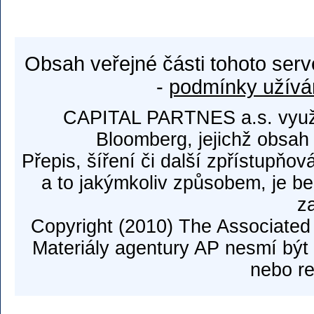
Obsah veřejné části tohoto serv
-
podmínky užívá
CAPITAL PARTNES a.s. využí
Bloomberg, jejichž obsah
Přepis, šíření či další zpřístupňov
a to jakýmkoliv způsobem, je b
z
Copyright (2010) The Associated
Materiály agentury AP nesmí být 
nebo re