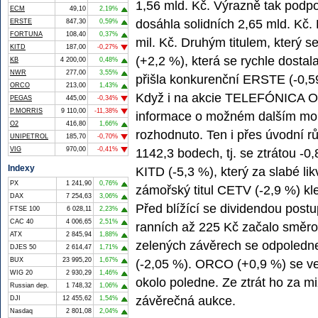
1,56 mld. Kč. Výrazně tak podpoř
ECM
49,10
2,19%
dosáhla solidních 2,65 mld. Kč.
ERSTE
847,30
0,59%
FORTUNA
108,40
0,37%
mil. Kč. Druhým titulem, který 
KITD
187,00
-0,27%
(+2,2 %), která se rychle dostal
KB
4 200,00
0,48%
NWR
277,00
3,55%
přišla konkurenční ERSTE (-0,59 
ORCO
213,00
1,43%
Když i na akcie TELEFÓNICA O2 
PEGAS
445,00
-0,34%
P.MORRIS
9 110,00
-11,38%
informace o možném dalším mobi
O2
416,80
1,66%
rozhodnuto. Ten i přes úvodní 
UNIPETROL
185,70
-0,70%
VIG
970,00
-0,41%
1142,3 bodech, tj. se ztrátou -0,
Indexy
KITD (-5,3 %), který za slabé li
PX
1 241,90
0,76%
zámořský titul CETV (-2,9 %) kle
DAX
7 254,63
3,06%
Před blížící se dividendou pos
FTSE 100
6 028,11
2,23%
CAC 40
4 006,65
2,51%
ranních až 225 Kč začalo směrov
ATX
2 845,94
1,88%
zelených závěrech se odpoledn
DJES 50
2 614,47
1,71%
BUX
23 995,20
1,67%
(-2,05 %). ORCO (+0,9 %) se v
WIG 20
2 930,29
1,46%
okolo poledne. Ze ztrát ho za mi
Russian dep.
1 748,32
1,06%
závěrečná aukce.
DJI
12 455,62
1,54%
Nasdaq
2 801,08
2,04%