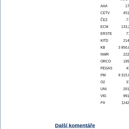
AAA
17
CETV
451
ČEZ
7
ECM
133,
ERSTE
7
KITD
214
KB
3 950,
NWR
222
ORCO
195
PEGAS
4
PM
9 315,
O2
3
UNI
201
VIG
991
PX
1142
Další komentáře