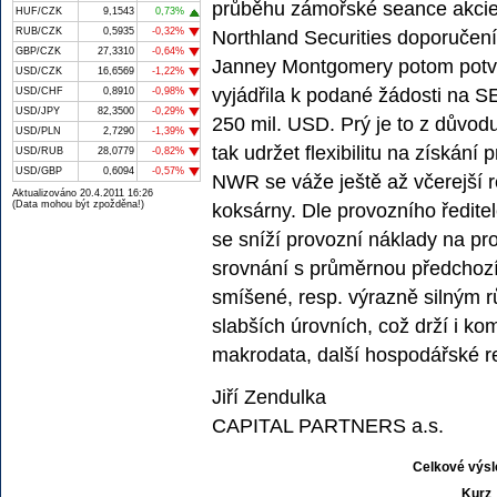
průběhu zámořské seance akcie
HUF/CZK
9,1543
0,73%
RUB/CZK
0,5935
-0,32%
Northland Securities doporučen
GBP/CZK
27,3310
-0,64%
Janney Montgomery potom potvrd
USD/CZK
16,6569
-1,22%
vyjádřila k podané žádosti na S
USD/CHF
0,8910
-0,98%
USD/JPY
82,3500
-0,29%
250 mil. USD. Prý je to z důvodu
USD/PLN
2,7290
-1,39%
tak udržet flexibilitu na získání
USD/RUB
28,0779
-0,82%
USD/GBP
0,6094
-0,57%
NWR se váže ještě až včerejší r
Aktualizováno 20.4.2011 16:26
(Data mohou být zpožděna!)
koksárny. Dle provozního ředite
se sníží provozní náklady na p
srovnání s průměrnou předchozí
smíšené, resp. výrazně silným r
slabších úrovních, což drží i ko
makrodata, další hospodářské re
Jiří Zendulka
CAPITAL PARTNERS a.s.
Celkové výsl
Kurz