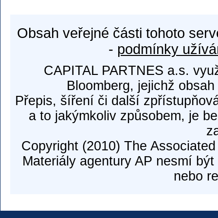
Obsah veřejné části tohoto serv
-
podmínky užívá
CAPITAL PARTNES a.s. využí
Bloomberg, jejichž obsah
Přepis, šíření či další zpřístupňov
a to jakýmkoliv způsobem, je b
z
Copyright (2010) The Associated
Materiály agentury AP nesmí být 
nebo re