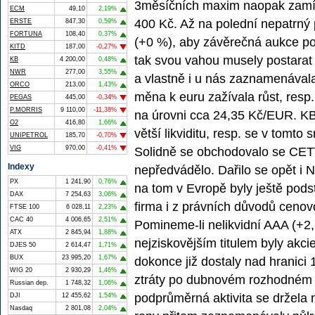
3měsíčních maxim naopak zamířil
ECM
49,10
2,19%
400 Kč. Až na polední nepatrný 
ERSTE
847,30
0,59%
FORTUNA
108,40
0,37%
(+0 %), aby závěrečná aukce po
KITD
187,00
-0,27%
tak svou vahou musely postara
KB
4 200,00
0,48%
NWR
277,00
3,55%
a vlastně i u nás zaznamenával
ORCO
213,00
1,43%
měna k euru zažívala růst, resp.
PEGAS
445,00
-0,34%
P.MORRIS
9 110,00
-11,38%
na úrovni cca 24,35 Kč/EUR. K
O2
416,80
1,66%
větší likviditu, resp. se v tomto
UNIPETROL
185,70
-0,70%
VIG
970,00
-0,41%
Solidně se obchodovalo se CET
Indexy
nepředvádělo. Dařilo se opět i 
PX
1 241,90
0,76%
na tom v Evropě byly ještě pods
DAX
7 254,63
3,06%
firma i z právních důvodů ceno
FTSE 100
6 028,11
2,23%
CAC 40
4 006,65
2,51%
Pomineme-li nelikvidní AAA (+2
ATX
2 845,94
1,88%
nejziskovějším titulem byly ak
DJES 50
2 614,47
1,71%
BUX
23 995,20
1,67%
dokonce již dostaly nad hranici 
WIG 20
2 930,29
1,46%
ztráty po dubnovém rozhodném d
Russian dep.
1 748,32
1,06%
podprůměrná aktivita se držel
DJI
12 455,62
1,54%
Nasdaq
2 801,08
2,04%