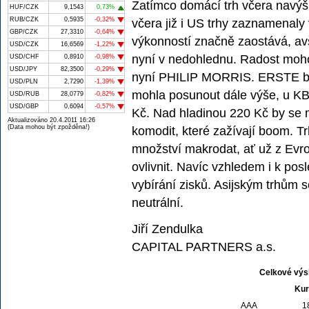
Zatímco domácí trh včera navýš
HUF/CZK
9,1543
0,73%
RUB/CZK
0,5935
-0,32%
včera již i US trhy zaznamenaly
GBP/CZK
27,3310
-0,64%
výkonností značně zaostává, av
USD/CZK
16,6569
-1,22%
nyní v nedohlednu. Radost moho
USD/CHF
0,8910
-0,98%
USD/JPY
82,3500
-0,29%
nyní PHILIP MORRIS. ERSTE by 
USD/PLN
2,7290
-1,39%
mohla posunout dále výše, u KB 
USD/RUB
28,0779
-0,82%
USD/GBP
0,6094
-0,57%
Kč. Nad hladinou 220 Kč by se
Aktualizováno 20.4.2011 16:26
(Data mohou být zpožděna!)
komodit, které zažívají boom. T
množství makrodat, ať už z Evro
ovlivnit. Navíc vzhledem i k po
vybírání zisků. Asijským trhům s
neutrální.
Jiří Zendulka
CAPITAL PARTNERS a.s.
Celkové výs
Kur
AAA
1