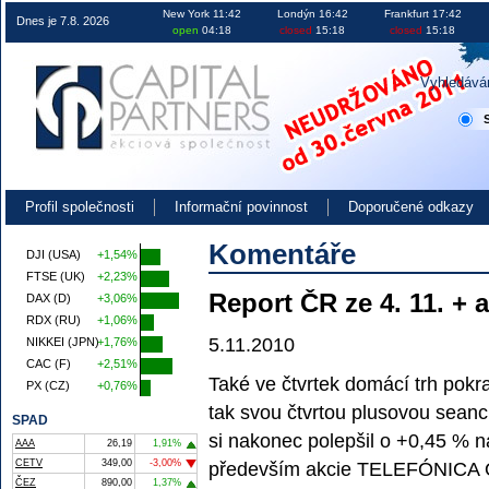
Obchodování na burze v ČR EU i USA investice akcie kurzy
New York 11:42
Londýn 16:42
Frankfurt 17:42
Dnes je 7.8. 2026
open
04:18
closed
15:18
closed
15:18
Vyhledává
Profil společnosti
Informační povinnost
Doporučené odkazy
Komentáře
DJI (USA)
+1,54%
FTSE (UK)
+2,23%
Report ČR ze 4. 11. + 
DAX (D)
+3,06%
RDX (RU)
+1,06%
5.11.2010
NIKKEI (JPN)
+1,76%
CAC (F)
+2,51%
Také ve čtvrtek domácí trh pokr
PX (CZ)
+0,76%
tak svou čtvrtou plusovou seanc
SPAD
si nakonec polepšil o +0,45 % na
AAA
26,19
1,91%
CETV
349,00
-3,00%
především akcie TELEFÓNICA O2
ČEZ
890,00
1,37%