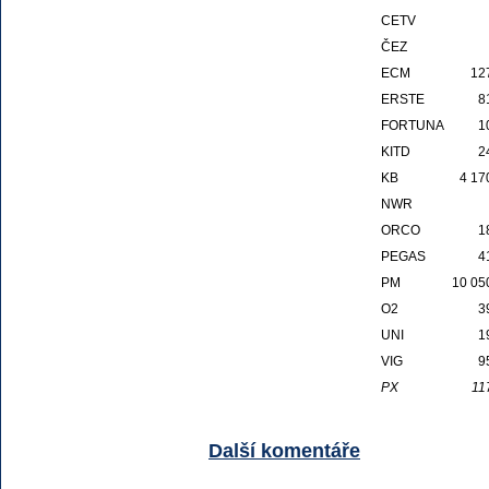
CETV
ČEZ
ECM
12
ERSTE
8
FORTUNA
1
KITD
2
KB
4 17
NWR
ORCO
1
PEGAS
4
PM
10 05
O2
3
UNI
1
VIG
9
PX
11
Další komentáře