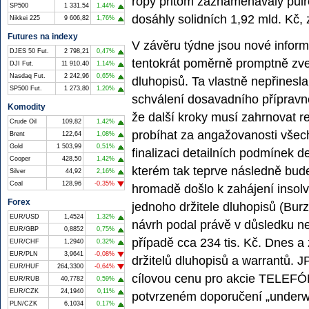
ropy přitom zaznamenávaly pů
SP500
1 331,54
1,44%
dosáhly solidních 1,92 mld. Kč, 
Nikkei 225
9 606,82
1,76%
Futures na indexy
V závěru týdne jsou nové infor
DJES 50 Fut.
2 798,21
0,47%
tentokrát poměrně promptně zveř
DJI Fut.
11 910,40
1,14%
Nasdaq Fut.
2 242,96
0,65%
dluhopisů. Ta vlastně nepřinesl
SP500 Fut.
1 273,80
1,20%
schválení dosavadního přípravné
Komodity
že další kroky musí zahrnovat r
Crude Oil
109,82
1,42%
probíhat za angažovanosti všech
Brent
122,64
1,08%
Gold
1 503,99
0,51%
finalizaci detailních podmínek de
Cooper
428,50
1,42%
kterém tak teprve následně bud
Silver
44,92
2,16%
Coal
128,96
-0,35%
hromadě došlo k zahájení insolv
Forex
jednoho držitele dluhopisů (Burz
EUR/USD
1,4524
1,32%
návrh podal právě v důsledku ne
EUR/GBP
0,8852
0,75%
případě cca 234 tis. Kč. Dnes a
EUR/CHF
1,2940
0,32%
EUR/PLN
3,9641
-0,08%
držitelů dluhopisů a warrantů.
EUR/HUF
264,3300
-0,64%
cílovou cenu pro akcie TELEFÓ
EUR/RUB
40,7782
0,59%
EUR/CZK
24,1940
0,11%
potvrzeném doporučení „underwei
PLN/CZK
6,1034
0,17%