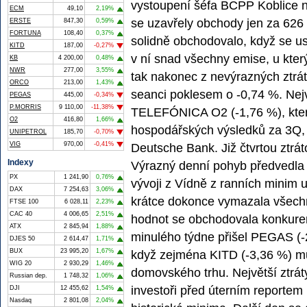
vystoupení šéfa BCPP Koblice 
ECM
49,10
2,19%
se uzavřely obchody jen za 626
ERSTE
847,30
0,59%
FORTUNA
108,40
0,37%
solidně obchodovalo, když se us
KITD
187,00
-0,27%
v ní snad všechny emise, u který
KB
4 200,00
0,48%
NWR
277,00
3,55%
tak nakonec z nevýrazných ztrát
ORCO
213,00
1,43%
seanci poklesem o -0,74 %. Nejv
PEGAS
445,00
-0,34%
P.MORRIS
9 110,00
-11,38%
TELEFÓNICA O2 (-1,76 %), které
O2
416,80
1,66%
hospodářských výsledků za 3Q, 
UNIPETROL
185,70
-0,70%
VIG
970,00
-0,41%
Deutsche Bank. Již čtvrtou ztr
Indexy
Výrazný denní pohyb předvedla 
PX
1 241,90
0,76%
vývoji z Vídně z ranních minim
DAX
7 254,63
3,06%
krátce dokonce vymazala všechny 
FTSE 100
6 028,11
2,23%
CAC 40
4 006,65
2,51%
hodnot se obchodovala konkuren
ATX
2 845,94
1,88%
minulého týdne přišel PEGAS (-
DJES 50
2 614,47
1,71%
BUX
23 995,20
1,67%
když zejména KITD (-3,36 %) mu
WIG 20
2 930,29
1,46%
domovského trhu. Největší ztrá
Russian dep.
1 748,32
1,06%
investoři před úterním reportem
DJI
12 455,62
1,54%
Nasdaq
2 801,08
2,04%