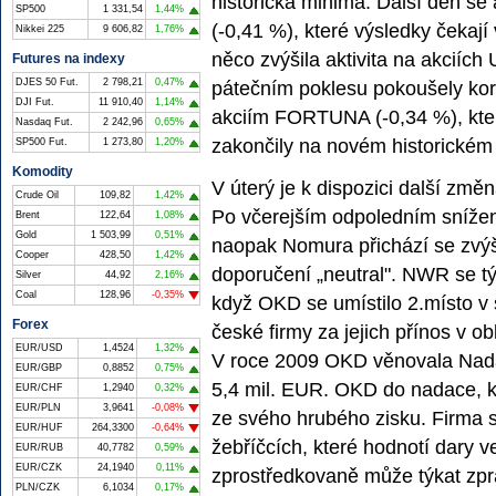
historická minima. Další den 
SP500
1 331,54
1,44%
(-0,41 %), které výsledky čekaj
Nikkei 225
9 606,82
1,76%
něco zvýšila aktivita na akciíc
Futures na indexy
DJES 50 Fut.
2 798,21
0,47%
pátečním poklesu pokoušely kor
DJI Fut.
11 910,40
1,14%
akciím FORTUNA (-0,34 %), které
Nasdaq Fut.
2 242,96
0,65%
zakončily na novém historickém
SP500 Fut.
1 273,80
1,20%
Komodity
V úterý je k dispozici další z
Crude Oil
109,82
1,42%
Po včerejším odpoledním sníže
Brent
122,64
1,08%
Gold
1 503,99
0,51%
naopak Nomura přichází se zvý
Cooper
428,50
1,42%
doporučení „neutral". NWR se tý
Silver
44,92
2,16%
Coal
128,96
-0,35%
když OKD se umístilo 2.místo v 
Forex
české firmy za jejich přínos v o
EUR/USD
1,4524
1,32%
V roce 2009 OKD věnovala Nad
EUR/GBP
0,8852
0,75%
5,4 mil. EUR. OKD do nadace, k
EUR/CHF
1,2940
0,32%
EUR/PLN
3,9641
-0,08%
ze svého hrubého zisku. Firma s
EUR/HUF
264,3300
-0,64%
žebříčcích, které hodnotí dary 
EUR/RUB
40,7782
0,59%
EUR/CZK
24,1940
0,11%
zprostředkovaně může týkat zpráv
PLN/CZK
6,1034
0,17%