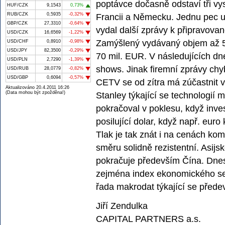
poptávce dočasně odstaví tři vy
HUF/CZK
9,1543
0,73%
RUB/CZK
0,5935
-0,32%
Francii a Německu. Jednu pec u
GBP/CZK
27,3310
-0,64%
vydal další zprávy k připravova
USD/CZK
16,6569
-1,22%
Zamýšlený vydávaný objem až 50
USD/CHF
0,8910
-0,98%
USD/JPY
82,3500
-0,29%
70 mil. EUR. V následujících dn
USD/PLN
2,7290
-1,39%
shows. Jinak firemní zprávy chy
USD/RUB
28,0779
-0,82%
USD/GBP
0,6094
-0,57%
CETV se od zítra má zúčastnit
Aktualizováno 20.4.2011 16:26
(Data mohou být zpožděna!)
Stanley týkající se technologií 
pokračoval v poklesu, když inves
posilující dolar, když např. euro 
Tlak je tak znát i na cenách kom
směru solidně rezistentní. Asijs
pokračuje především Čína. Dnes
zejména index ekonomického s
řada makrodat týkající se přede
Jiří Zendulka
CAPITAL PARTNERS a.s.