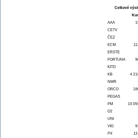
Celkové výsl
Kur
AAA
1
CETV
ČEZ
ECM
11
ERSTE
FORTUNA
9
KITD
KB
4 21
NWR
ORCO
18
PEGAS
PM
10 05
O2
UNI
VIG
9
PX
11