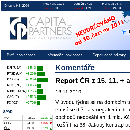
Obchodování na burze v ČR EU i USA investice akcie kurzy
New York 02:37
Londýn 07:37
Frankfurt 08:37
Dnes je 9.8. 2026
closed
30:53
closed
24:23
closed
24:23
Vyhledává
Profil společnosti
Informační povinnost
Doporučené odkazy
Komentáře
DJI (USA)
+1,54%
FTSE (UK)
+2,23%
Report ČR z 15. 11. + 
DAX (D)
+3,06%
RDX (RU)
+1,06%
16.11.2010
NIKKEI (JPN)
+1,76%
CAC (F)
+2,51%
V úvodu týdne se na domácím tr
PX (CZ)
+0,76%
emisí se držela v negativním ter
SPAD
obchodů nedosáhl ani 1 mld. Kč,
AAA
26,19
1,91%
CETV
349,00
-3,00%
rozšířil na 38. Jakoby kontrapro
ČEZ
890,00
1,37%