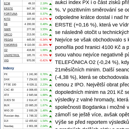
aukci index PX i o část zisků při
ECM
49,10
2,19%
%. V pozitivním směrování se o
ERSTE
847,30
0,59%
FORTUNA
108,40
0,37%
odpoledne krátce dostal i nad h
KITD
187,00
-0,27%
ERSTE (+0,16 %), která ve Vídni
KB
4 200,00
0,48%
NWR
277,00
3,55%
se následně otočit u technický
ORCO
213,00
1,43%
Nejvíce se však obchodovalo s k
PEGAS
445,00
-0,34%
P.MORRIS
9 110,00
-11,38%
ponořila pod hranici 4100 Kč a p
O2
416,80
1,66%
svou vahou nejvíce negativně pů
UNIPETROL
185,70
-0,70%
VIG
970,00
-0,41%
TELEFÓNICA O2 (-0,24 %), když
Indexy
21měsíčních minim. Další sean
PX
1 241,90
0,76%
(-4,38 %), která se obchodovala
DAX
7 254,63
3,06%
cenou z IPO. Největší obrat pře
FTSE 100
6 028,11
2,23%
CAC 40
4 006,65
2,51%
dopoledních minim na 201 Kč se
ATX
2 845,94
1,88%
výsledky z valné hromady, která
DJES 50
2 614,47
1,71%
BUX
23 995,20
1,67%
společnosti Bogdanka i možné v
WIG 20
2 930,29
1,46%
zámoří se ještě více, avšak opět 
Russian dep.
1 748,32
1,06%
Výše se před reportem výsledk
DJI
12 455,62
1,54%
Nasdaq
2 801,08
2,04%