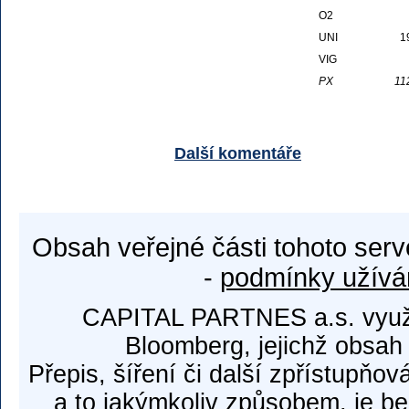
O2
UNI
1
VIG
PX
11
Další komentáře
Obsah veřejné části tohoto serv
-
podmínky užívá
CAPITAL PARTNES a.s. využí
Bloomberg, jejichž obsah
Přepis, šíření či další zpřístupňov
a to jakýmkoliv způsobem, je b