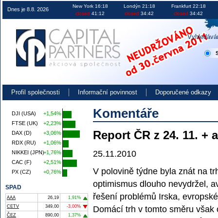
Obchodování na burze v ČR EU i USA investice akcie kurzy
New York 16:18
Londýn 21:18
Frankfurt 22:18
Dnes je 8.8. 2026
closed
41:12
closed
34:42
closed
34:42
Vyhledává
Profil společnosti
Informační povinnost
Doporučené odkazy
Komentáře
DJI (USA)
+1,54%
FTSE (UK)
+2,23%
Report ČR z 24. 11. + 
DAX (D)
+3,06%
RDX (RU)
+1,06%
25.11.2010
NIKKEI (JPN)
+1,76%
CAC (F)
+2,51%
V polovině týdne byla znát na tr
PX (CZ)
+0,76%
optimismus dlouho nevydržel, av
SPAD
řešení problémů Irska, evropské 
AAA
26,19
1,91%
CETV
349,00
-3,00%
Domácí trh v tomto směru však 
ČEZ
890,00
1,37%