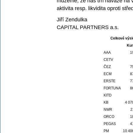
můžeme, že náš trh naváže na v
aktivita resp. likvidita oproti st
Jiří Zendulka
CAPITAL PARTNERS a.s.
Celkové výsl
Kur
AAA
1
CETV
ČEZ
7
ECM
8
ERSTE
7
FORTUNA
8
KITD
KB
4 07
NWR
2
ORCO
1
PEGAS
4
PM
10 40