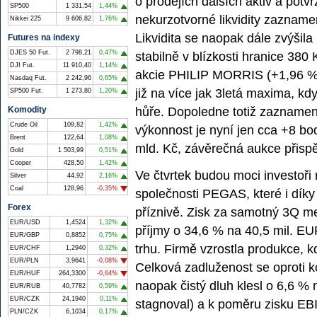
o prodejích dalších aktiv a potv
SP500
1 331,54
1,44%
nekurzotvorné likvidity zaznam
Nikkei 225
9 606,82
1,76%
Likvidita se naopak dále zvýšil
Futures na indexy
DJES 50 Fut.
2 798,21
0,47%
stabilně v blízkosti hranice 380
DJI Fut.
11 910,40
1,14%
akcie PHILIP MORRIS (+1,96 %),
Nasdaq Fut.
2 242,96
0,65%
již na více jak 3letá maxima, k
SP500 Fut.
1 273,80
1,20%
hůře. Dopoledne totiž zaznamenal
Komodity
Crude Oil
109,82
1,42%
výkonnost je nyní jen cca +8 b
Brent
122,64
1,08%
mld. Kč, závěrečná aukce přispě
Gold
1 503,99
0,51%
Cooper
428,50
1,42%
Ve čtvrtek budou moci investoř
Silver
44,92
2,16%
Coal
128,96
-0,35%
společnosti PEGAS, které i dík
Forex
příznivě. Zisk za samotný 3Q me
EUR/USD
1,4524
1,32%
příjmy o 34,6 % na 40,5 mil. EU
EUR/GBP
0,8852
0,75%
trhu. Firmě vzrostla produkce, 
EUR/CHF
1,2940
0,32%
EUR/PLN
3,9641
-0,08%
Celková zadluženost se oproti k
EUR/HUF
264,3300
-0,64%
naopak čistý dluh klesl o 6,6 %
EUR/RUB
40,7782
0,59%
EUR/CZK
24,1940
0,11%
stagnoval) a k poměru zisku EB
PLN/CZK
6,1034
0,17%