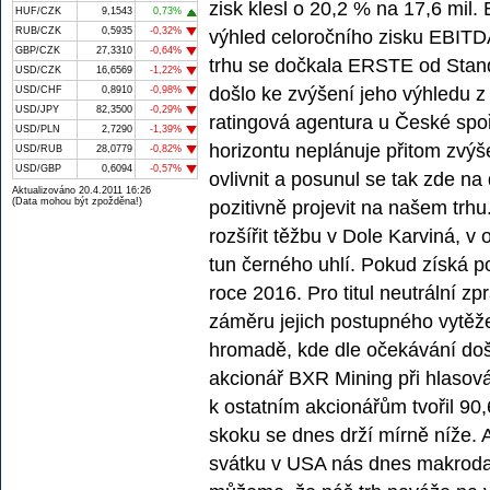
zisk klesl o 20,2 % na 17,6 mil
HUF/CZK
9,1543
0,73%
RUB/CZK
0,5935
-0,32%
výhled celoročního zisku EBITD
GBP/CZK
27,3310
-0,64%
trhu se dočkala ERSTE od Stand
USD/CZK
16,6569
-1,22%
došlo ke zvýšení jeho výhledu z „
USD/CHF
0,8910
-0,98%
USD/JPY
82,3500
-0,29%
ratingová agentura u České spo
USD/PLN
2,7290
-1,39%
horizontu neplánuje přitom zvýšen
USD/RUB
28,0779
-0,82%
USD/GBP
0,6094
-0,57%
ovlivnit a posunul se tak zde n
Aktualizováno 20.4.2011 16:26
(Data mohou být zpožděna!)
pozitivně projevit na našem tr
rozšířit těžbu v Dole Karviná, v
tun černého uhlí. Pokud získá p
roce 2016. Pro titul neutrální z
záměru jejich postupného vytěže
hromadě, kde dle očekávání doš
akcionář BXR Mining při hlasová
k ostatním akcionářům tvořil 9
skoku se dnes drží mírně níže. A
svátku v USA nás dnes makrodat