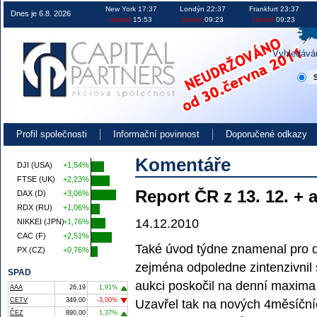
Obchodování na burze v ČR EU i USA investice akcie kurzy
New York 17:37
Londýn 22:37
Frankfurt 23:37
Dnes je 6.8. 2026
closed
15:53
closed
09:23
closed
09:23
Vyhledává
Profil společnosti
Informační povinnost
Doporučené odkazy
Komentáře
DJI (USA)
+1,54%
FTSE (UK)
+2,23%
Report ČR z 13. 12. + 
DAX (D)
+3,06%
RDX (RU)
+1,06%
14.12.2010
NIKKEI (JPN)
+1,76%
CAC (F)
+2,51%
Také úvod týdne znamenal pro d
PX (CZ)
+0,76%
zejména odpoledne zintenzivnil
SPAD
aukci poskočil na denní maxima 
AAA
26,19
1,91%
CETV
349,00
-3,00%
Uzavřel tak na nových 4měsíční
ČEZ
890,00
1,37%