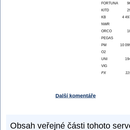
FORTUNA
9
KITD
2
KB
4 49
NWR
ORCO
1
PEGAS
PM
10 09
O2
UNI
19
VIG
PX
11
Další komentáře
Obsah veřejné části tohoto serv