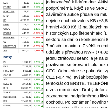
jednoznačně k lídrům dne. Aktivit
ECM
49,10
2,19%
podprůměrná, když se ve SPAD u
ERSTE
847,30
0,59%
FORTUNA
108,40
0,37%
závěrečná aukce přidala 65 mil
KITD
187,00
-0,27%
nejvíce obchodovalo s KB (+3,8
KB
4 200,00
0,48%
NWR
277,00
3,55%
hranicí 4500 Kč již na 3letých m
ORCO
213,00
1,43%
historických („po štěpení" akcií
PEGAS
445,00
-0,34%
P.MORRIS
9 110,00
-11,38%
sektoru se dařilo i konkurenční
O2
416,80
1,66%
7měsíční maxima. Z větších emis
UNIPETROL
185,70
-0,70%
VIG
970,00
-0,41%
udržuje s převahou NWR (+4,82 
Indexy
jednu ztrátovou seanci a je n
PX
1 241,90
0,76%
pozitivním směrování titulu nez
DAX
7 254,63
3,06%
CEO. Odpoledne se pokoušel vyda
FTSE 100
6 028,11
2,23%
CAC 40
4 006,65
2,51%
ČEZ (-0,4 %), avšak bezúspěšně,
ATX
2 845,94
1,88%
tentokrát od ERSTE. TELEFÓNIC
DJES 50
2 614,47
1,71%
BUX
23 995,20
1,67%
držela mírně níže. Druhý defenz
WIG 20
2 930,29
1,46%
zaznamenal nadprůměrnou likvi
Russian dep.
1 748,32
1,06%
obchodu. Po oznámení nového ví
DJI
12 455,62
1,54%
Nasdaq
2 801,08
2,04%