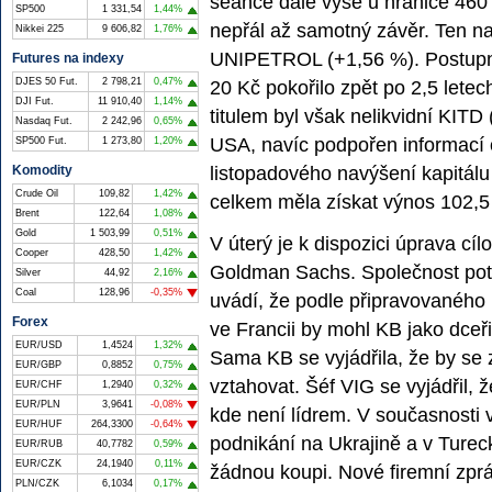
seance dále výše u hranice 46
SP500
1 331,54
1,44%
nepřál až samotný závěr. Ten n
Nikkei 225
9 606,82
1,76%
UNIPETROL (+1,56 %). Postupně
Futures na indexy
DJES 50 Fut.
2 798,21
0,47%
20 Kč pokořilo zpět po 2,5 lete
DJI Fut.
11 910,40
1,14%
titulem byl však nelikvidní KITD
Nasdaq Fut.
2 242,96
0,65%
USA, navíc podpořen informací 
SP500 Fut.
1 273,80
1,20%
listopadového navýšení kapitálu 
Komodity
Crude Oil
109,82
1,42%
celkem měla získat výnos 102,5
Brent
122,64
1,08%
Gold
1 503,99
0,51%
V úterý je k dispozici úprava 
Cooper
428,50
1,42%
Goldman Sachs. Společnost potv
Silver
44,92
2,16%
Coal
128,96
-0,35%
uvádí, že podle připravovaného
Forex
ve Francii by mohl KB jako dceři
EUR/USD
1,4524
1,32%
Sama KB se vyjádřila, že by se
EUR/GBP
0,8852
0,75%
vztahovat. Šéf VIG se vyjádřil, ž
EUR/CHF
1,2940
0,32%
EUR/PLN
3,9641
-0,08%
kde není lídrem. V současnosti v
EUR/HUF
264,3300
-0,64%
podnikání na Ukrajině a v Turec
EUR/RUB
40,7782
0,59%
EUR/CZK
24,1940
0,11%
žádnou koupi. Nové firemní zprá
PLN/CZK
6,1034
0,17%