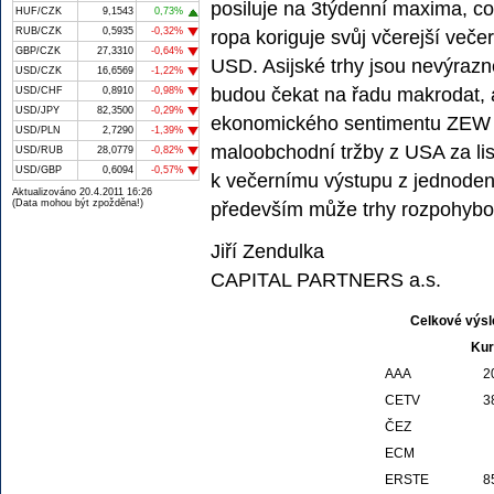
posiluje na 3týdenní maxima, c
HUF/CZK
9,1543
0,73%
RUB/CZK
0,5935
-0,32%
ropa koriguje svůj včerejší veče
GBP/CZK
27,3310
-0,64%
USD. Asijské trhy jsou nevýrazn
USD/CZK
16,6569
-1,22%
budou čekat na řadu makrodat, 
USD/CHF
0,8910
-0,98%
USD/JPY
82,3500
-0,29%
ekonomického sentimentu ZEW z
USD/PLN
2,7290
-1,39%
maloobchodní tržby z USA za li
USD/RUB
28,0779
-0,82%
USD/GBP
0,6094
-0,57%
k večernímu výstupu z jednode
Aktualizováno 20.4.2011 16:26
(Data mohou být zpožděna!)
především může trhy rozpohybo
Jiří Zendulka
CAPITAL PARTNERS a.s.
Celkové výsl
Kur
AAA
2
CETV
3
ČEZ
ECM
ERSTE
8