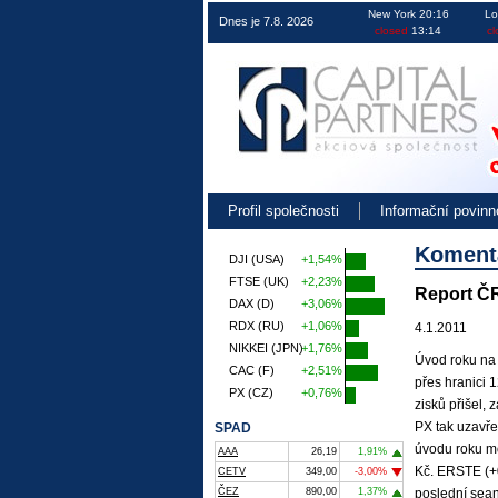
Obchodování na burze v ČR EU i USA 
New York 20:16
Lo
Dnes je 7.8. 2026
closed
13:14
cl
Profil společnosti
Informační povinn
Koment
DJI (USA)
+1,54%
FTSE (UK)
+2,23%
Report ČR
DAX (D)
+3,06%
RDX (RU)
+1,06%
4.1.2011
NIKKEI (JPN)
+1,76%
Úvod roku na 
CAC (F)
+2,51%
přes hranici 
PX (CZ)
+0,76%
zisků přišel,
PX tak uzavře
SPAD
úvodu roku mo
AAA
26,19
1,91%
Kč. ERSTE (+
CETV
349,00
-3,00%
poslední sean
ČEZ
890,00
1,37%