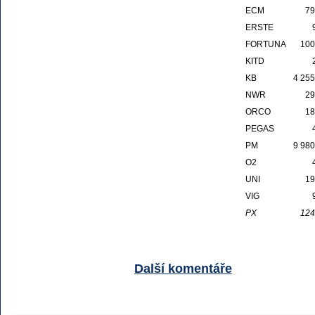
ECM
79
ERSTE
FORTUNA
100
KITD
KB
4 255
NWR
29
ORCO
18
PEGAS
PM
9 980
O2
UNI
19
VIG
PX
124
Další komentáře