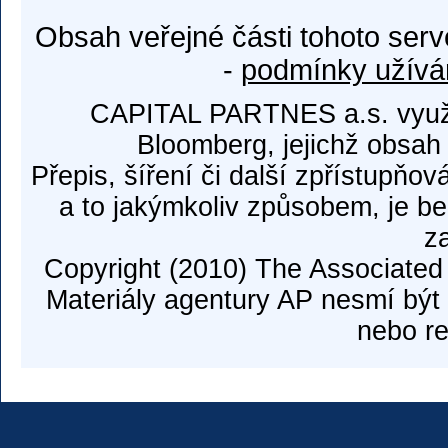
Obsah veřejné části tohoto serv
-
podmínky užívá
CAPITAL PARTNES a.s. využí
Bloomberg, jejichž obsah
Přepis, šíření či další zpřístupňov
a to jakýmkoliv způsobem, je b
z
Copyright (2010) The Associated
Materiály agentury AP nesmí být 
nebo re