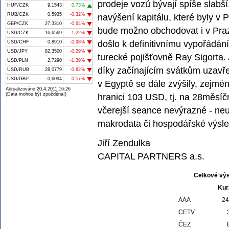
prodeje vozů bývají spíše slabš
HUF/CZK
9,1543
0,73%
RUB/CZK
0,5935
-0,32%
navýšení kapitálu, které byly v 
GBP/CZK
27,3310
-0,64%
bude možno obchodovat i v Praze
USD/CZK
16,6569
-1,22%
došlo k definitivnímu vypořádán
USD/CHF
0,8910
-0,98%
USD/JPY
82,3500
-0,29%
turecké pojišťovně Ray Sigorta. 
USD/PLN
2,7290
-1,39%
díky začínajícím svátkům uzavř
USD/RUB
28,0779
-0,82%
USD/GBP
0,6094
-0,57%
v Egyptě se dále zvýšily, zejmé
Aktualizováno 20.4.2011 16:26
(Data mohou být zpožděna!)
hranici 103 USD, tj. na 28měsíč
včerejší seance nevýrazné - neu
makrodata či hospodářské výsle
Jiří Zendulka
CAPITAL PARTNERS a.s.
Celkové výs
Kur
AAA
24
CETV
ČEZ