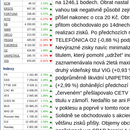
na 1246,1 bodech. Obrat nastal 
ECM
49,10
2,19%
vahou tak negativně působil ze
ERSTE
847,30
0,59%
FORTUNA
108,40
0,37%
přišel nakonec o cca 20 Kč. Obr
KITD
187,00
-0,27%
přitom obchodovalo po 14dnech i
KB
4 200,00
0,48%
NWR
277,00
3,55%
realizaci zisků. Po předchozích r
ORCO
213,00
1,43%
TELEFÓNICA O2 (-0,88 %) podp
PEGAS
445,00
-0,34%
P.MORRIS
9 110,00
-11,38%
Nevýrazné zisky navíc minimali
O2
416,80
1,66%
titulem, který pomohl „udržet" 
UNIPETROL
185,70
-0,70%
VIG
970,00
-0,41%
zaznamenávala nová 2letá max
Indexy
druhý vídeňský titul VIG (+0,93 
PX
1 241,90
0,76%
podprůměrně likvidní UNIPETROL
DAX
7 254,63
3,06%
(+2,99 %) dohánějící předchozí
FTSE 100
6 028,11
2,23%
CAC 40
4 006,65
2,51%
„červeném" přešlapovalo CETV 
ATX
2 845,94
1,88%
titulu v zámoří. Nedařilo se an
DJES 50
2 614,47
1,71%
BUX
23 995,20
1,67%
v poklesu a poprvé v tomto roce 
WIG 20
2 930,29
1,46%
Solidně se obchodovalo s akcie
Russian dep.
1 748,32
1,06%
většinu zisků přišly. Objemy obc
DJI
12 455,62
1,54%
Nasdaq
2 801,08
2,04%