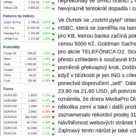
nepřekonaly ve SPAD hranici 1 m
SP500
1 331,54
1,44%
Nevýrazně tentokrát dopadla i 
Nikkei 225
9 606,82
1,76%
Futures na indexy
Ve čtvrtek se „roztrhl pytel" oh
DJES 50 Fut.
2 798,21
0,47%
HSBC, která se zaměřila na ban
DJI Fut.
11 910,40
1,14%
Nasdaq Fut.
2 242,96
0,65%
pro KB, kterou banka začíná po
SP500 Fut.
1 273,80
1,20%
cenou 5000 Kč. Goldman Sachs p
Komodity
pro akcie TELEFÓNICA O2. Sice
Crude Oil
109,82
1,42%
přesto vzhledem k současné trž
Brent
122,64
1,08%
Gold
1 503,99
0,51%
poměrně překvapivý krok. Došlo t
Cooper
428,50
1,42%
když v blízkosti je jen ING s c
Silver
44,92
2,16%
Coal
128,96
-0,35%
ponechal doporučení „sell". Dále
Forex
23,90 na 21,60 USD, při potvrz
EUR/USD
1,4524
1,32%
oznámila, že dcera MediaPro Di
EUR/GBP
0,8852
0,75%
několika zemí a také i další pro
EUR/CHF
1,2940
0,32%
EUR/PLN
3,9641
-0,08%
zaznamenalo rekordní prodej 31
EUR/HUF
264,3300
-0,64%
Návštěvnost webových stránek f
EUR/RUB
40,7782
0,59%
EUR/CZK
24,1940
0,11%
Zajímavý tento nárůst je také v
PLN/CZK
6,1034
0,17%