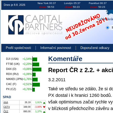
Obchodování na burze v ČR EU i USA investice akcie kurzy
New York 00:37
Londýn 05:37
Frankfurt 06:37
Dnes je 8.8. 2026
closed
56:53
closed
50:23
closed
50:23
Vyhledává
Profil společnosti
Informační povinnost
Doporučené odkazy
Komentáře
DJI (USA)
+1,54%
FTSE (UK)
+2,23%
Report ČR z 2.2. + akc
DAX (D)
+3,06%
RDX (RU)
+1,06%
3.2.2011
NIKKEI (JPN)
+1,76%
CAC (F)
+2,51%
Také ve středu se zdálo, že si do
PX (CZ)
+0,76%
PX dostal i k hranici 1260 bodů
SPAD
však optimismus začal rychle vy
AAA
26,19
1,91%
CETV
349,00
-3,00%
v blízkosti předchozího závěru 
ČEZ
890,00
1,37%