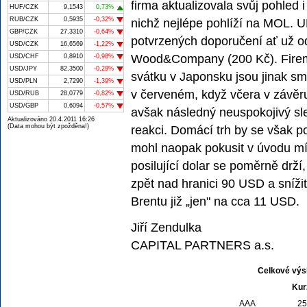
firma aktualizovala svůj pohled i
HUF/CZK
9,1543
0,73%
RUB/CZK
0,5935
-0,32%
nichž nejlépe pohlíží na MOL. 
GBP/CZK
27,3310
-0,64%
potvrzených doporučení ať už od
USD/CZK
16,6569
-1,22%
Wood&Company (200 Kč). Firemní 
USD/CHF
0,8910
-0,98%
USD/JPY
82,3500
-0,29%
svátku v Japonsku jsou jinak sm
USD/PLN
2,7290
-1,39%
v červeném, když včera v závěru
USD/RUB
28,0779
-0,82%
USD/GBP
0,6094
-0,57%
avšak následný neuspokojivý sle
Aktualizováno 20.4.2011 16:26
(Data mohou být zpožděna!)
reakci. Domácí trh by se však p
mohl naopak pokusit v úvodu mí
posilující dolar se poměrně drž
zpět nad hranici 90 USD a sníži
Brentu již „jen" na cca 11 USD.
Jiří Zendulka
CAPITAL PARTNERS a.s.
Celkové výs
Kur
AAA
25