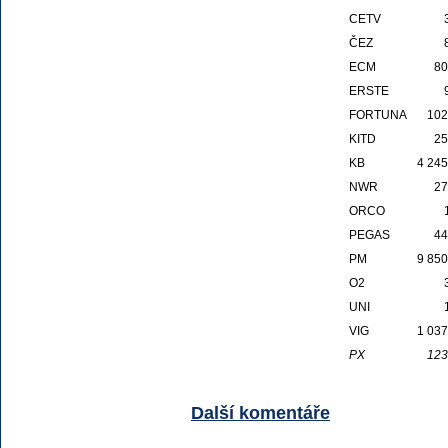
CETV
ČEZ
ECM
80
ERSTE
FORTUNA
102
KITD
25
KB
4 245
NWR
27
ORCO
PEGAS
44
PM
9 850
O2
UNI
VIG
1 037
PX
123
Další komentáře