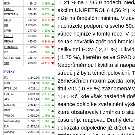
-1,21 % na 1235,9 bodech. Nedař
ECM
49,10
2,19%
akciím UNIPETROL (-4,56 %), kt
ERSTE
847,30
0,59%
FORTUNA
108,40
0,37%
níže na 8měsíční minima. V záv
KITD
187,00
-0,27%
nacházelo podporu u svého 50d
KB
4 200,00
0,48%
NWR
277,00
3,55%
vůbec nejníže v tomto roce. V 
ORCO
213,00
1,43%
se tak navrátilo zpět pod hranic
PEGAS
445,00
-0,34%
P.MORRIS
9 110,00
-11,38%
nelikvidní ECM (-2,21 %). Likvi
O2
416,80
1,66%
(-1,75 %), kterého se ve SPAD z
UNIPETROL
185,70
-0,70%
VIG
970,00
-0,41%
Nadprůměrnou likviditu si naopa
Indexy
středě již byla téměř poloviční. 
PX
1 241,90
0,76%
28měsíčních maxim začala kori
DAX
7 254,63
3,06%
titul VIG (-0,86 %) zaznamenáv
FTSE 100
6 028,11
2,23%
CAC 40
4 006,65
2,51%
1060 Kč, kde však následně doš
ATX
2 845,94
1,88%
seance došlo ke zveřejnění vý
DJES 50
2 614,47
1,71%
BUX
23 995,20
1,67%
které obsahovaly i zmínku o situa
WIG 20
2 930,29
1,46%
času příp. reagovat. Druhý def
Russian dep.
1 748,32
1,06%
dokázala odpoledne již držet v 
DJI
12 455,62
1,54%
Nasdaq
2 801,08
2,04%