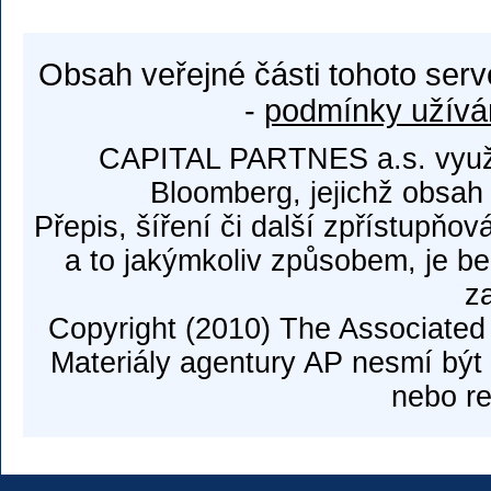
Obsah veřejné části tohoto serv
-
podmínky užívá
CAPITAL PARTNES a.s. využí
Bloomberg, jejichž obsah
Přepis, šíření či další zpřístupňov
a to jakýmkoliv způsobem, je b
z
Copyright (2010) The Associated
Materiály agentury AP nesmí být 
nebo re