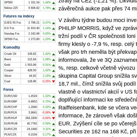
ztráty na ČEZ (-1,21 %). Likvid
SP500
1 331,54
1,44%
závěrečná aukce pak přes 74 mi
Nikkei 225
9 606,82
1,76%
Futures na indexy
V závěru týdne budou moci invest
DJES 50 Fut.
2 798,21
0,47%
PHILIP MORRIS, když ve zprávě
DJI Fut.
11 910,40
1,14%
Nasdaq Fut.
2 242,96
0,65%
tržní podíl v ČR společnosti lon
SP500 Fut.
1 273,80
1,20%
firmy klesly o -7,9 %, resp. cel
Komodity
však pro trh neměla být překvap
Crude Oil
109,82
1,42%
informovala, že ve 3Q zaznamen
Brent
122,64
1,08%
Gold
1 503,99
0,51%
%, resp. celkově včetně vývozu 
Cooper
428,50
1,42%
skupina Capital Group snížila sv
Silver
44,92
2,16%
Coal
128,96
-0,35%
18,7 mil., čímž snížila svůj pod
Forex
vlastně o vlastnictví akcií v U
EUR/USD
1,4524
1,32%
doplňující informaci ke středeč
EUR/GBP
0,8852
0,75%
Raiffeisenbank, kde se včera več
EUR/CHF
1,2940
0,32%
EUR/PLN
3,9641
-0,08%
informace, že zároveň však došl
EUR/HUF
264,3300
-0,64%
EUR. Zvýšení cíle se po včere
EUR/RUB
40,7782
0,59%
EUR/CZK
24,1940
0,11%
Securities ze 162 na 168 Kč, při
PLN/CZK
6,1034
0,17%