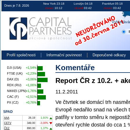
Obchodování na burze v ČR EU i USA investice akcie kurzy
New York 23:18
Londýn 04:18
Frankfurt 05:18
Dnes je 7.8. 2026
closed
10:12
closed
03:42
closed
03:42
Vyhledává
Profil společnosti
Informační povinnost
Doporučené odkazy
Komentáře
DJI (USA)
+1,54%
FTSE (UK)
+2,23%
Report ČR z 10.2. + ak
DAX (D)
+3,06%
RDX (RU)
+1,06%
11.2.2011
NIKKEI (JPN)
+1,76%
CAC (F)
+2,51%
Ve čtvrtek se domácí trh nasměr
PX (CZ)
+0,76%
Evropě nedařilo snad na všech t
SPAD
patřily v tomto směru k nejpost
AAA
26,19
1,91%
CETV
349,00
-3,00%
otevření rychle dostal do cca 1 
ČEZ
890,00
1,37%