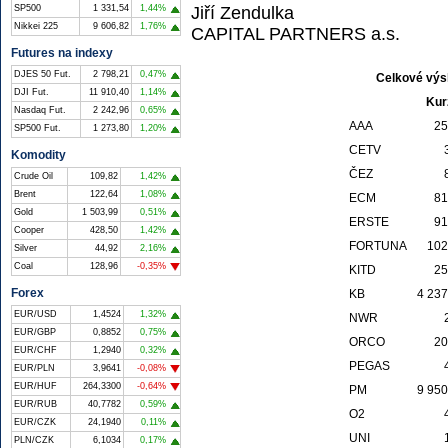
Jiří Zendulka
SP500
1 331,54
1,44%
Nikkei 225
9 606,82
1,76%
CAPITAL PARTNERS a.s.
Futures na indexy
DJES 50 Fut.
2 798,21
0,47%
Celkové výs
DJI Fut.
11 910,40
1,14%
Kur
Nasdaq Fut.
2 242,96
0,65%
AAA
25
SP500 Fut.
1 273,80
1,20%
CETV
Komodity
ČEZ
Crude Oil
109,82
1,42%
Brent
122,64
1,08%
ECM
81
Gold
1 503,99
0,51%
ERSTE
91
Cooper
428,50
1,42%
FORTUNA
102
Silver
44,92
2,16%
Coal
128,96
-0,35%
KITD
25
Forex
KB
4 237
EUR/USD
1,4524
1,32%
NWR
EUR/GBP
0,8852
0,75%
ORCO
20
EUR/CHF
1,2940
0,32%
PEGAS
EUR/PLN
3,9641
-0,08%
EUR/HUF
264,3300
-0,64%
PM
9 950
EUR/RUB
40,7782
0,59%
O2
EUR/CZK
24,1940
0,11%
UNI
PLN/CZK
6,1034
0,17%