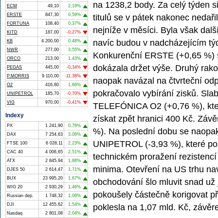
na 1238,2 body. Za celý týden si
ECM
49,10
2,19%
ERSTE
847,30
0,59%
titulů se v pátek nakonec nedaři
FORTUNA
108,40
0,37%
nejníže v měsíci. Byla však dalš
KITD
187,00
-0,27%
navíc budou v nadcházejícím tý
KB
4 200,00
0,48%
NWR
277,00
3,55%
Konkurenční ERSTE (+0,65 %) s
ORCO
213,00
1,43%
dokázala držet výše. Druhý rakou
PEGAS
445,00
-0,34%
P.MORRIS
9 110,00
-11,38%
naopak navázal na čtvrteční odp
O2
416,80
1,66%
pokračovalo vybírání zisků. Slabá
UNIPETROL
185,70
-0,70%
VIG
970,00
-0,41%
TELEFÓNICA O2 (+0,76 %), kte
Indexy
získat zpět hranici 400 Kč. Závě
PX
1 241,90
0,76%
%). Na poslední dobu se naopa
DAX
7 254,63
3,06%
UNIPETROL (-3,93 %), které po 
FTSE 100
6 028,11
2,23%
CAC 40
4 006,65
2,51%
technickém proražení rezistencí
ATX
2 845,94
1,88%
minima. Otevření na US trhu nav
DJES 50
2 614,47
1,71%
BUX
23 995,20
1,67%
obchodování šlo mluvit snad už 
WIG 20
2 930,29
1,46%
pokoušely částečně korigovat př
Russian dep.
1 748,32
1,06%
DJI
12 455,62
1,54%
poklesla na 1,07 mld. Kč, závěr
Nasdaq
2 801,08
2,04%