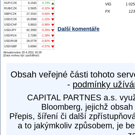
HUF/CZK
9,1543
0,73%
VIG
1 025
RUB/CZK
0,5935
-0,32%
PX
123
GBP/CZK
27,3310
-0,64%
USD/CZK
16,6569
-1,22%
USD/CHF
0,8910
-0,98%
Další komentáře
USD/JPY
82,3500
-0,29%
USD/PLN
2,7290
-1,39%
USD/RUB
28,0779
-0,82%
USD/GBP
0,6094
-0,57%
Aktualizováno 20.4.2011 16:26
(Data mohou být zpožděna!)
Obsah veřejné části tohoto serv
-
podmínky užívá
CAPITAL PARTNES a.s. využí
Bloomberg, jejichž obsah
Přepis, šíření či další zpřístupňov
a to jakýmkoliv způsobem, je b