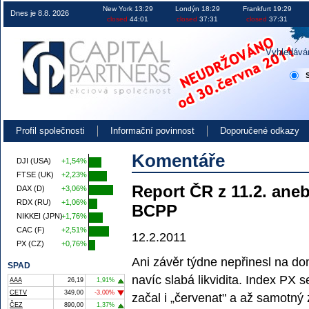
Obchodování na burze v ČR EU i USA investice akcie kurzy
New York 13:29
Londýn 18:29
Frankfurt 19:29
Dnes je 8.8. 2026
closed
44:01
closed
37:31
closed
37:31
Vyhledává
Profil společnosti
Informační povinnost
Doporučené odkazy
Komentáře
DJI (USA)
+1,54%
FTSE (UK)
+2,23%
Report ČR z 11.2. ane
DAX (D)
+3,06%
RDX (RU)
+1,06%
BCPP
NIKKEI (JPN)
+1,76%
CAC (F)
+2,51%
12.2.2011
PX (CZ)
+0,76%
Ani závěr týdne nepřinesl na d
SPAD
navíc slabá likvidita. Index PX
AAA
26,19
1,91%
CETV
349,00
-3,00%
začal i „červenat" a až samotný 
ČEZ
890,00
1,37%