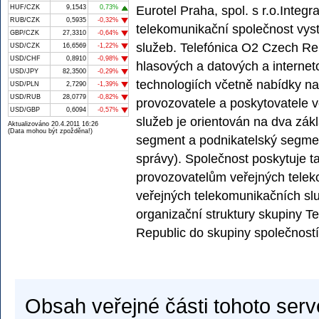
HUF/CZK
9,1543
0,73%
Eurotel Praha, spol. s r.o.Integr
RUB/CZK
0,5935
-0,32%
telekomunikační společnost vyst
GBP/CZK
27,3310
-0,64%
služeb. Telefónica O2 Czech Re
USD/CZK
16,6569
-1,22%
USD/CHF
0,8910
-0,98%
hlasových a datových a internet
USD/JPY
82,3500
-0,29%
technologiích včetně nabídky na 
USD/PLN
2,7290
-1,39%
USD/RUB
28,0779
-0,82%
provozovatele a poskytovatele ve
USD/GBP
0,6094
-0,57%
služeb je orientován na dva zák
Aktualizováno 20.4.2011 16:26
(Data mohou být zpožděna!)
segment a podnikatelský segment
správy). Společnost poskytuje t
provozovatelům veřejných telek
veřejných telekomunikačních slu
organizační struktury skupiny T
Republic do skupiny společností
Obsah veřejné části tohoto serv