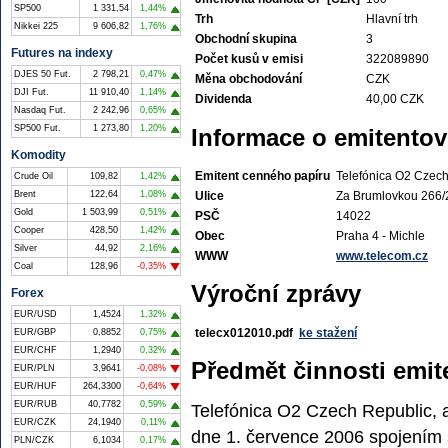
SP500
1 331,54
1,44%
Trh
Hlavní trh
Nikkei 225
9 606,82
1,76%
Obchodní skupina
3
Futures na indexy
Počet kusů v emisi
322089890
DJES 50 Fut.
2 798,21
0,47%
Měna obchodování
CZK
DJI Fut.
11 910,40
1,14%
Dividenda
40,00 CZK
Nasdaq Fut.
2 242,96
0,65%
SP500 Fut.
1 273,80
1,20%
Informace o emitentov
Komodity
Emitent cenného papíru
Telefónica O2 Czech
Crude Oil
109,82
1,42%
Ulice
Za Brumlovkou 266/
Brent
122,64
1,08%
Gold
1 503,99
0,51%
PSČ
14022
Cooper
428,50
1,42%
Obec
Praha 4 - Michle
Silver
44,92
2,16%
WWW
www.telecom.cz
Coal
128,96
-0,35%
Výroční zprávy
Forex
EUR/USD
1,4524
1,32%
telecx012010.pdf
ke stažení
EUR/GBP
0,8852
0,75%
EUR/CHF
1,2940
0,32%
Předmět činnosti emit
EUR/PLN
3,9641
-0,08%
EUR/HUF
264,3300
-0,64%
EUR/RUB
40,7782
0,59%
Telefónica O2 Czech Republic, a
EUR/CZK
24,1940
0,11%
dne 1. července 2006 spojení
PLN/CZK
6,1034
0,17%