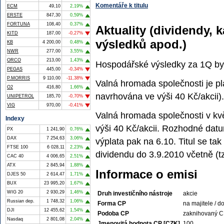
Komentáře k titulu
ECM
49,10
2,19%
ERSTE
847,30
0,59%
FORTUNA
108,40
0,37%
Aktuality (dividendy,
KITD
187,00
-0,27%
výsledků apod.)
KB
4 200,00
0,48%
NWR
277,00
3,55%
ORCO
213,00
1,43%
Hospodářské výsledky za 1Q by 
PEGAS
445,00
-0,34%
P.MORRIS
9 110,00
-11,38%
Valná hromada společnosti je p
O2
416,80
1,66%
navrhována ve výši 40 Kč/akcii).
UNIPETROL
185,70
-0,70%
VIG
970,00
-0,41%
Valná hromada společnosti v kvě
Indexy
výši 40 Kč/akcii. Rozhodné dat
PX
1 241,90
0,76%
DAX
7 254,63
3,06%
výplata pak na 6.10. Titul se 
FTSE 100
6 028,11
2,23%
dividendu do 3.9.2010 včetně (tz
CAC 40
4 006,65
2,51%
ATX
2 845,94
1,88%
Informace o emisi
DJES 50
2 614,47
1,71%
BUX
23 995,20
1,67%
WIG 20
2 930,29
1,46%
Druh investičního nástroje
akcie
Russian dep.
1 748,32
1,06%
Forma CP
na majitele / do
DJI
12 455,62
1,54%
Podoba CP
zaknihovaný 
Nasdaq
2 801,08
2,04%
Jmenovitá hodnota CP [CZK]
100